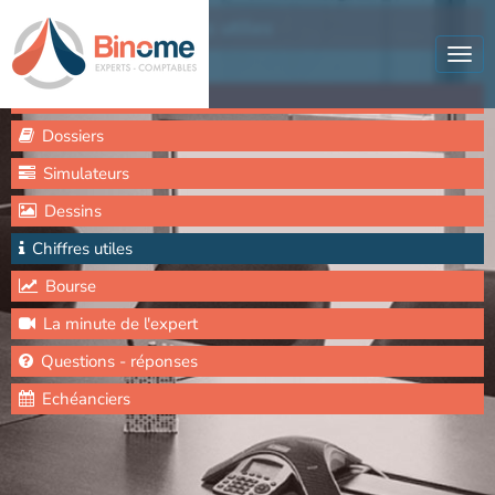
Actualités
Chiffres utiles
Tog
navi
Actualités
Dossiers
Simulateurs
Dessins
Chiffres utiles
Bourse
La minute de l'expert
Questions - réponses
Echéanciers